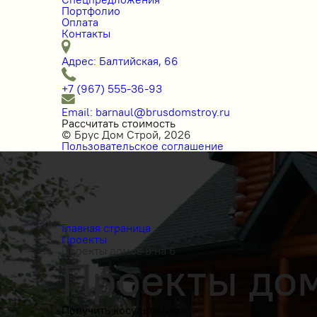
Портфолио
Оплата
Контакты
Адрес: Балтийская, 66
+7 (967) 555-36-93
Email: barnaul@brusdomstroy.ru
Рассчитать стоимость
© Брус Дом Строй, 2026
Пользовательское соглашение
Главная страница
Проекты
Проекты домов 8 на 6
Проекты дом
Получить косультацию